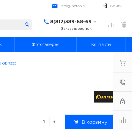
info@inzton.ru
Войти
8(812)389-68-69
Заказать звонок
8(812)389-68-69
ь
Фотогалерея
Контакты
г. Санкт-Петербург,
15я линия В.О., 78, лит.
А, пом. 1-Н
Пн-Пт: 10:00-18:00 Cб-
N GBR333
Вс: Выходной
info@inzton.ru
-
+
В корзину