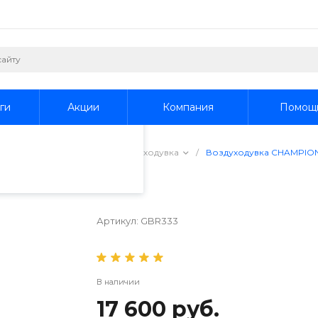
пециалистами и
айте. Продолжая
 его использования.
ги
Акции
Компания
Помощ
фиденциальности
.
одувки
/
Бензиновая воздуходувка
/
Воздуходувка CHAMPIO
GBR333
Артикул:
GBR333
В наличии
17 600 руб.