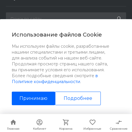
Использование файлов Cookie
Мы в соц. сетях
Мы используем файлы cookie, разработанные
нашими специалистами и третьими лицами,
для анализа событий на нашем веб-сайте.
Продолжая просмотр страниц нашего сайта,
вы принимаете условия его использования.
Более подробные сведения смотрите
в
Политике конфиденциальности
.
Принимаю
Подробнее
© 2026 ИНЗТОН, Все права защищены
Главная
Главная
Кабинет
Кабинет
Корзина
Корзина
Избранные
Избранные
Сравнение
Сравнение