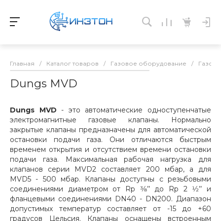
Главная
/
Каталог товаров
/
Газовое оборудование
/
Газовы
Dungs MVD
Dungs MVD
- это автоматические одноступенчатые
электромагнитные газовые клапаны. Нормально
закрытые клапаны предназначены для автоматической
остановки подачи газа. Они отличаются быстрым
временем открытия и отсутствием времени остановки
подачи газа. Максимальная рабочая нагрузка для
клапанов серии MVD2 составляет 200 мбар, а для
MVD5 - 500 мбар. Клапаны доступны с резьбовыми
соединениями диаметром от Rp 3⁄8’’ до Rp 2 1⁄2’’ и
фланцевыми соединениями DN40 - DN200. Диапазон
допустимых температур составляет от -15 до +60
градусов Цельсия. Клапаны оснащены встроенным