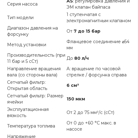
AS
: регулировка давления и
Серия насоса
ЭМ клапан байпаса
1 ступенчатая с
Тип модели
электромагнитным клапаном
Диапазон давления на
От
7 до 15 бар
форсунку
Фланцевое соединение ⌀54
Метод установки
мм
Производительность (при
До
80 л/ч
11 бар и 5 сСт)
Направление вращения
A: вращение по часовой
вала (со стороны вала)
стрелке / форсунка справа
Сетчатый фильтр:
6 см²
Открытая область
Сетчатый фильтр: Размер
150 мкм
ячейки
Эксплуатационная
От 2 до 75 мм²/с (сСт)
вязкость
От 0 до +60 °C макс. в
Температура топлива
насосе
Напряжение