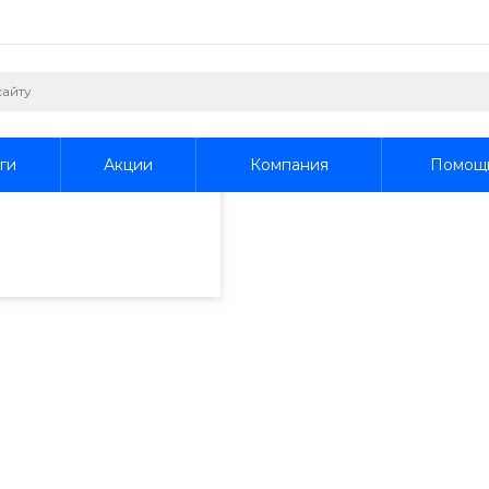
пециалистами и
айте. Продолжая
 его использования.
ги
Акции
Компания
Помощ
фиденциальности
.