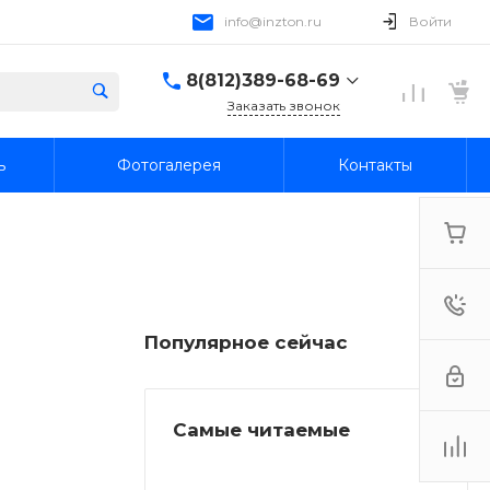
info@inzton.ru
Войти
8(812)389-68-69
Заказать звонок
8(812)389-68-69
ь
Фотогалерея
Контакты
г. Санкт-Петербург,
15я линия В.О., 78, лит.
А, пом. 1-Н
Пн-Пт: 10:00-18:00 Cб-
Вс: Выходной
info@inzton.ru
Популярное сейчас
Самые читаемые