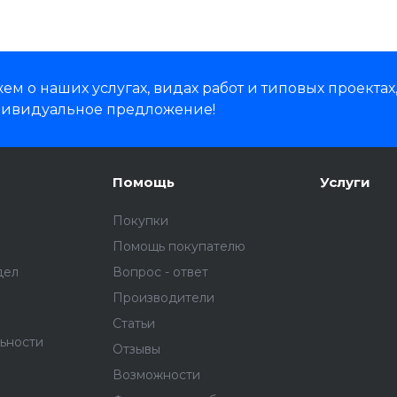
м о наших услугах, видах работ и типовых проектах
дивидуальное предложение!
Помощь
Услуги
Покупки
Помощь покупателю
дел
Вопрос - ответ
Производители
Статьи
ьности
Отзывы
Возможности