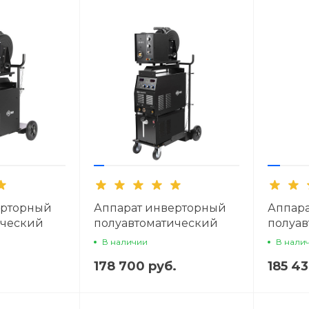
ерторный
Аппарат инверторный
Аппар
ический
полуавтоматический
полуав
ПРОФИ MIG
сварки ПТК ПРОФИ MIG
сварк
В наличии
В нали
500 FW
500 SY
.
178 700 руб.
185 43