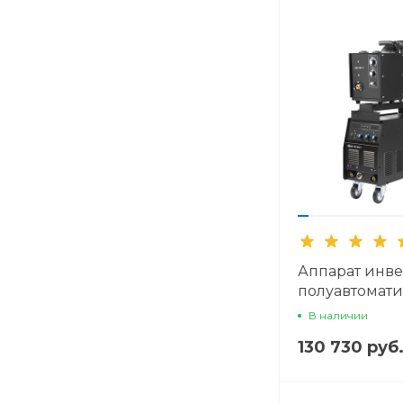
Аппарат инв
полуавтомат
сварки ПТК 
В наличии
500 F
130 730 руб