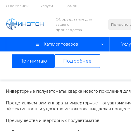
О компании
Услуги
Помощь
Использование файлов Cookie
Оборудование для
вашего
Мы используем файлы cookie, разработанные нашими с
производства
третьими лицами, для анализа событий на нашем веб-с
просмотр страниц нашего сайта, вы принимаете условия
Каталог товаров
Услу
Более подробные сведения смотрите
в Политике кон
Принимаю
Подробнее
Главная
/
Каталог товаров
/
Станки и инструменты
/
Сваро
Инверторные полуавтома
Инверторные полуавтоматы: сварка нового поколения дл
Представляем вам аппараты инверторные полуавтоматич
эффективность и удобство использования, делая процесс
Преимущества инверторных полуавтоматов: