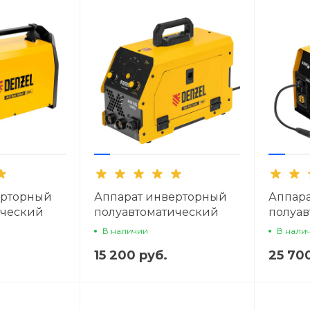
ерторный
Аппарат инверторный
Аппар
ический
полуавтоматический
полуав
l MultiMIG-
сварки Denzel Mini MIG-
сварки
В наличии
В нали
y Double
140FG
Synerg
15 200 руб.
25 70