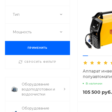
Тип
Мощность
ПРИМЕНИТЬ
СБРОСИТЬ ФИЛЬТР
Аппарат инв
полуавтомат
сварки Denze
В наличии
Оборудование
200DP Synerg
водоподготовки и
105 500 руб.
Pulse
водоочистки
Оборудование