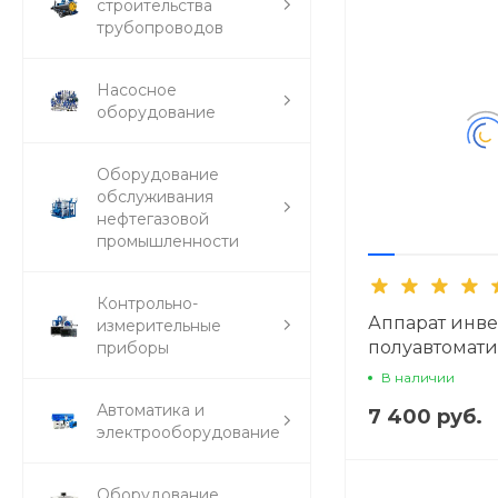
строительства
трубопроводов
Насосное
оборудование
Оборудование
обслуживания
нефтегазовой
промышленности
Контрольно-
Аппарат инв
измерительные
полуавтомат
приборы
сварки Сибрт
В наличии
Автоматика и
7 400 руб.
электрооборудование
Оборудование