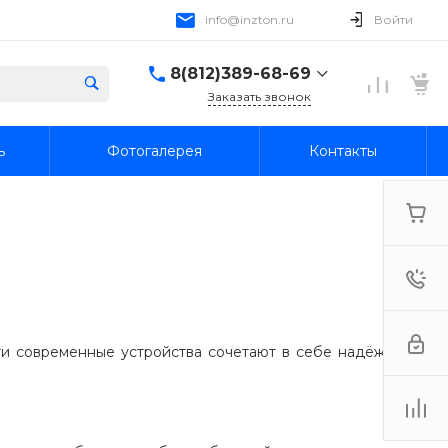
info@inzton.ru
Войти
8(812)389-68-69
Заказать звонок
8(812)389-68-69
ь
Фотогалерея
Контакты
г. Санкт-Петербург,
15я линия В.О., 78, лит.
А, пом. 1-Н
Пн-Пт: 10:00-18:00 Cб-
Вс: Выходной
info@inzton.ru
и современные устройства сочетают в себе надёжность,