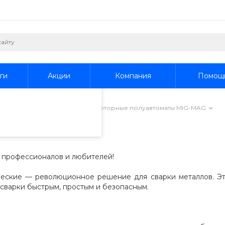
пециалистами и
айте. Продолжая
 его использования.
ги
Акции
Компания
Помощ
фиденциальности
.
чное оборудование
/
Инверторные полуавтоматы MIG-MAG
ты MIG-MAG
я профессионалов и любителей!
еские — революционное решение для сварки металлов. Эт
 сварки быстрым, простым и безопасным.