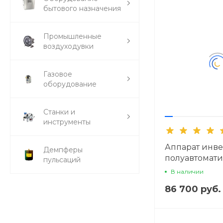
бытового назначения
Промышленные
воздуходувки
Газовое
оборудование
Станки и
инструменты
Аппарат инв
Демпферы
полуавтомат
пульсаций
сварки ПТК 
В наличии
350
86 700 руб.