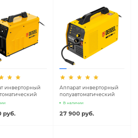
ат инверторный
Аппарат инверторный
томатический
полуавтоматический
 Denzel IMIG-160
сварки Denzel IMIG-200
чии
В наличии
y
0 руб.
27 900 руб.