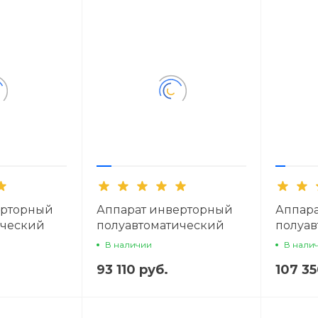
ерторный
Аппарат инверторный
Аппар
ический
полуавтоматический
полуав
ПРОФИ MIG
сварки ПТК ПРОФИ MIG
сварк
В наличии
В нали
350-1
500
93 110 руб.
107 35