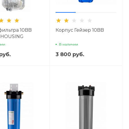
фильтра 10BB
Корпус Гейзер 10BB
R HOUSING
0T-BKBL
чии
В наличии
руб.
3 800 руб.