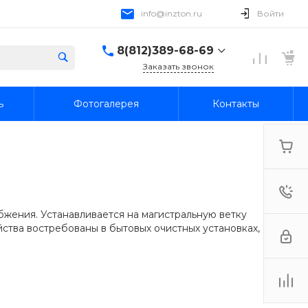
info@inzton.ru
Войти
8(812)389-68-69
Заказать звонок
8(812)389-68-69
ь
Фотогалерея
Контакты
г. Санкт-Петербург,
15я линия В.О., 78, лит.
А, пом. 1-Н
Пн-Пт: 10:00-18:00 Cб-
Вс: Выходной
info@inzton.ru
бжения. Устанавливается на магистральную ветку
ства востребованы в бытовых очистных установках,