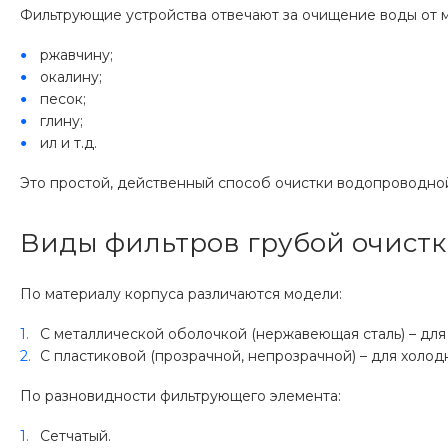
Фильтрующие устройства отвечают за очищение воды от м
ржавчину;
окалину;
песок;
глину;
ил и т.д.
Это простой, действенный способ очистки водопроводно
Виды фильтров грубой очист
По материалу корпуса различаются модели:
С металлической оболочкой (нержавеющая сталь) – для
С пластиковой (прозрачной, непрозрачной) – для холод
По разновидности фильтрующего элемента:
Сетчатый.