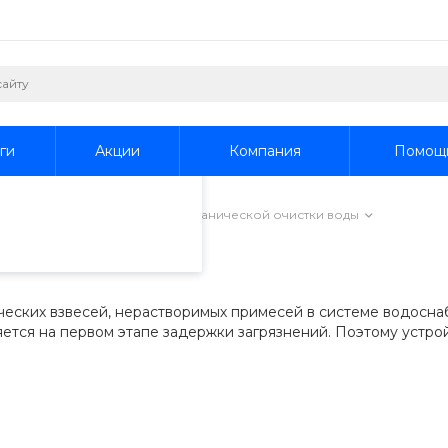
пециалистами и
айте. Продолжая
 его использования.
ги
Акции
Компания
Помощ
фиденциальности
.
водоочистки
/
Фильтры механической очистки воды
истки воды
ческих взвесей, нерастворимых примесей в системе водосна
тся на первом этапе задержки загрязнений. Поэтому устрой