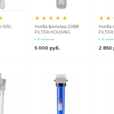
р 10SL
Колба фильтра 20BB
Колба 
FILTER HOUSING
FILTE
CH1050T-BKBL
CH105
В наличии
В нали
5 000 руб.
2 850 