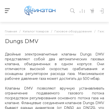
Главная
/
Каталог товаров
/
Газовое оборудование
/
Газовы
Dungs DMV
Двойные электромагнитные клапаны Dungs DMV
представляют собой два автоматических газовых
клапана, объединенных в одном корпусе. Они
отличаются высокой скоростью срабатывания и
оснащены регулятором расхода газа. Максимальное
рабочее давление газа может достигать до 500 мбар.
Клапаны DMV позволяют вручную устанавливать
ограничение подаваемого газового потока
посредством регулирования основного потока газа на
клапане. Фланцевые соединения клапанов Dungs DMV
бывают разных диаметров (от DN50 до DN125), что