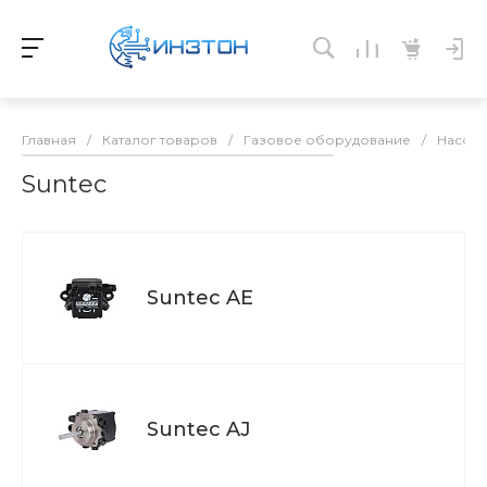
Главная
/
Каталог товаров
/
Газовое оборудование
/
Насосы
Suntec
Suntec AE
Suntec AJ