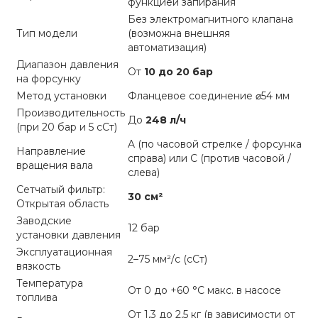
функцией запирания
Без электромагнитного клапана
Тип модели
(возможна внешняя
автоматизация)
Диапазон давления
От
10 до 20 бар
на форсунку
Метод установки
Фланцевое соединение ⌀54 мм
Производительность
До
248 л/ч
(при 20 бар и 5 сСт)
A (по часовой стрелке / форсунка
Направление
справа) или C (против часовой /
вращения вала
слева)
Сетчатый фильтр:
30 см²
Открытая область
Заводские
12 бар
установки давления
Эксплуатационная
2–75 мм²/с (сСт)
вязкость
Температура
От 0 до +60 °C макс. в насосе
топлива
От 1,3 до 2,5 кг (в зависимости от