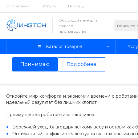
О компании
Услуги
Помощь
Использование файлов Cookie
Оборудование для
вашего
Мы используем файлы cookie, разработанные нашими с
производства
третьими лицами, для анализа событий на нашем веб-с
просмотр страниц нашего сайта, вы принимаете условия
Каталог товаров
Услу
Более подробные сведения смотрите
в Политике кон
Принимаю
Подробнее
Главная
/
Каталог товаров
/
Станки и инструменты
/
Газон
Газонокосилки-роботы
Откройте мир комфорта и экономии времени с роботами-
идеальный результат без лишних хлопот.
Преимущества роботов-газонокосилок:
Бережный уход: благодаря лёгкому весу и острым как 
Оптимальный график: интеллектуальные технологии поз