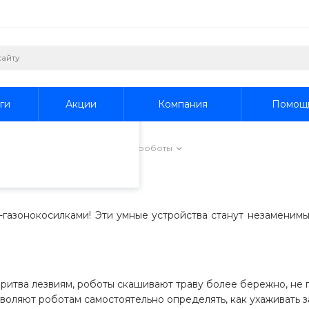
пециалистами и
айте. Продолжая
 его использования.
ги
Акции
Компания
Помощ
фиденциальности
.
окосилки
/
Газонокосилки-роботы
газонокосилками! Эти умные устройства станут незаменим
бритва лезвиям, роботы скашивают траву более бережно, не 
воляют роботам самостоятельно определять, как ухаживать з