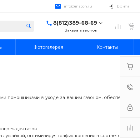
info@inzton.ru
Войти
8(812)389-68-69
Заказать звонок
8(812)389-68-69
ь
Фотогалерея
Контакты
г. Санкт-Петербург,
15я линия В.О., 78, лит.
А, пом. 1-Н
Пн-Пт: 10:00-18:00 Cб-
Вс: Выходной
info@inzton.ru
ыми помощниками в уходе за вашим газоном, обеспечивая
повреждая газон.
а лужайкой, оптимизируя график кошения в соответствии