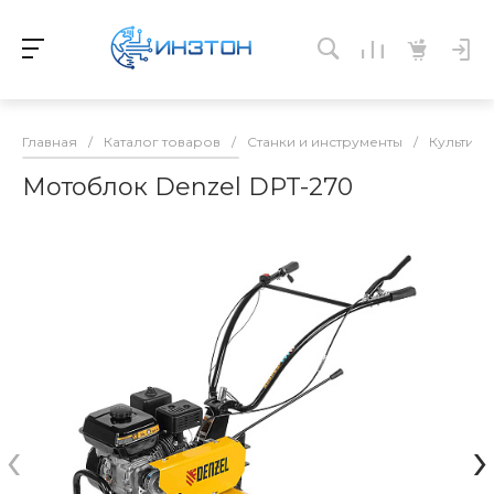
Главная
/
Каталог товаров
/
Станки и инструменты
/
Культива
Мотоблок Denzel DPT-270
‹
›