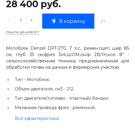
28 400 руб.
-
+
В корзину
Нашли дешевле?
Мотоблок Denzel DPT-270, 7 л.с., ремен.сцеп, шир 85
см, глуб 35 см,фрез 3х4,ШОМ,скор 2В/1Н,кол 8" -
сельскохозяйственная техника, предназначенная для
обработки почвы на дачных и фермерских участках.
Тип -
Мотоблок;
Объем двигателя, см3 -
212;
Тип двигателя/топливо -
4тактный/ бензин;
Механизм привода фрез -
ременной;
Все характеристики