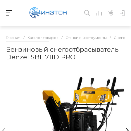
Главная
/
Каталог товаров
/
Станки и инструменты
/
Снегоот
Бензиновый снегоотбрасыватель
Denzel SBL 711D PRO
‹
›