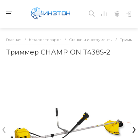
Главная
/
Каталог товаров
/
Станки и инструменты
/
Тримме
Триммер CHAMPION Т438S-2
‹
›