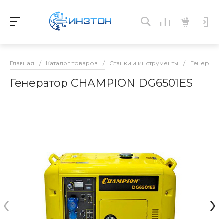
Главная
/
Каталог товаров
/
Станки и инструменты
/
Генерат
Генератор CHAMPION DG6501ES
‹
›