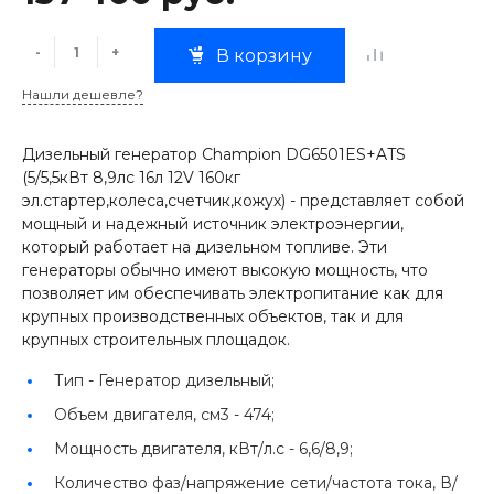
-
+
В корзину
Нашли дешевле?
Дизельный генератор Champion DG6501ES+ATS
(5/5,5кВт 8,9лс 16л 12V 160кг
эл.стартер,колеса,счетчик,кожух) - представляет собой
мощный и надежный источник электроэнергии,
который работает на дизельном топливе. Эти
генераторы обычно имеют высокую мощность, что
позволяет им обеспечивать электропитание как для
крупных производственных объектов, так и для
крупных строительных площадок.
Тип -
Генератор дизельный;
Объем двигателя, см3 -
474;
Мощность двигателя, кВт/л.с -
6,6/8,9;
Количество фаз/напряжение сети/частота тока, В/