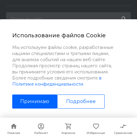
Использование файлов Cookie
Мы в соц. сетях
Мы используем файлы cookie, разработанные
нашими специалистами и третьими лицами,
для анализа событий на нашем веб-сайте.
Продолжая просмотр страниц нашего сайта,
вы принимаете условия его использования.
Более подробные сведения смотрите
в
Политике конфиденциальности
.
Принимаю
Подробнее
© 2026 ИНЗТОН, Все права защищены
Главная
Главная
Кабинет
Кабинет
Корзина
Корзина
Избранные
Избранные
Сравнение
Сравнение