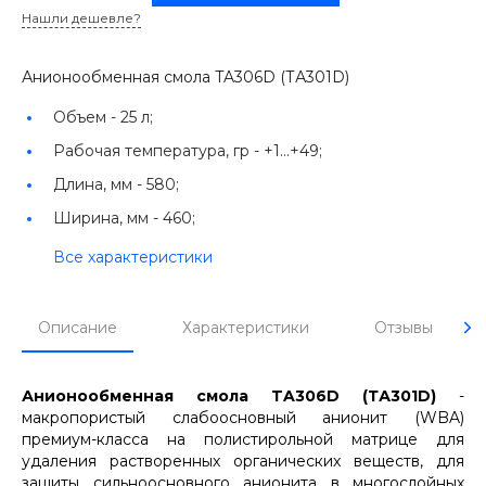
Нашли дешевле?
Анионообменная смола TA306D (ТА301D)
Объем -
25 л;
Рабочая температура, гр -
+1...+49;
Длина, мм -
580;
Ширина, мм -
460;
Все характеристики
Описание
Характеристики
Отзывы
Анионообменная смола TA306D (ТА301D)
-
макропористый слабоосновный анионит (WBA)
премиум-класса на полистирольной матрице для
удаления растворенных органических веществ, для
защиты сильноосновного анионита в многослойных