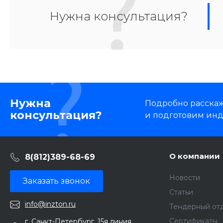
Нужна консультация?
Нужна
Подробно расскаже
консультация?
и подготовим ин
О компании
8(812)389-68-69
Новости
Заказать звонок
Статьи
info@inzton.ru
Тендерный от
Сертификаты
г. Санкт-Петербург, 15я линия