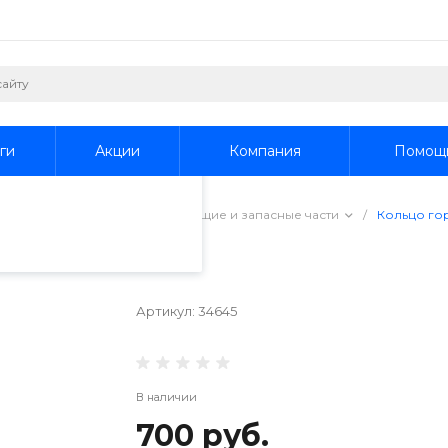
пециалистами и
айте. Продолжая
 его использования.
ги
Акции
Компания
Помощ
фиденциальности
.
водоочистки
/
Комплектующие и запасные части
/
Кольцо го
а
Артикул:
34645
В наличии
700 руб.