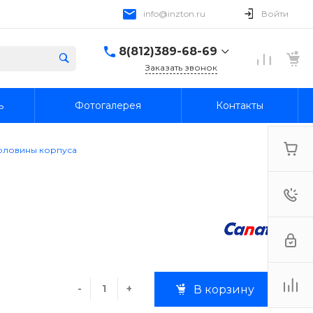
info@inzton.ru
Войти
8(812)389-68-69
Заказать звонок
8(812)389-68-69
ь
Фотогалерея
Контакты
г. Санкт-Петербург,
15я линия В.О., 78, лит.
А, пом. 1-Н
Пн-Пт: 10:00-18:00 Cб-
рловины корпуса
Вс: Выходной
info@inzton.ru
-
+
В корзину