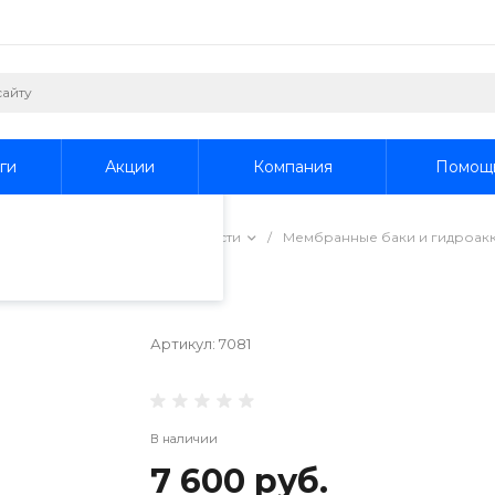
пециалистами и
айте. Продолжая
 его использования.
ги
Акции
Компания
Помощ
фиденциальности
.
водоочистки
/
Баки и емкости
/
Мембранные баки и гидроак
и 80 В
Артикул:
7081
В наличии
7 600 руб.