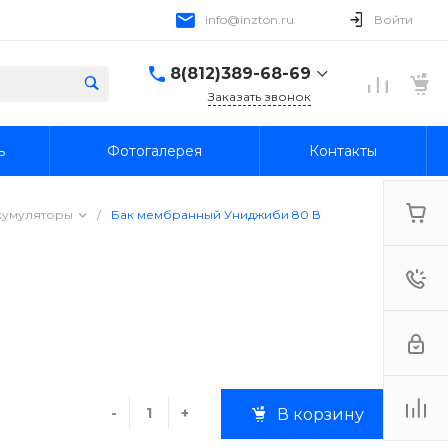
info@inzton.ru
Войти
8(812)389-68-69
Заказать звонок
8(812)389-68-69
ь
Фотогалерея
Контакты
г. Санкт-Петербург,
15я линия В.О., 78, лит.
А, пом. 1-Н
Пн-Пт: 10:00-18:00 Cб-
кумуляторы
/
Бак мембранный Униджиби 80 В
Вс: Выходной
info@inzton.ru
-
+
В корзину