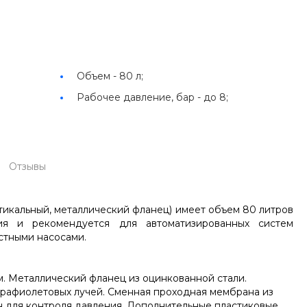
Объем -
80 л;
Рабочее давление, бар -
до 8;
Отзывы
ртикальный, металлический фланец) имеет объем 80 литров
я и рекомендуется для автоматизированных систем
стными насосами.
мм. Металлический фланец из оцинкованной стали.
ьтрафиолетовых лучей. Сменная проходная мембрана из
н для контроля давления. Дополнительные пластиковые