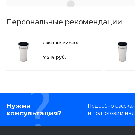
Персональные рекомендации
Canature JS/Y-100
7 214 руб.
Нужна
Подробно расскаже
консультация?
и подготовим ин