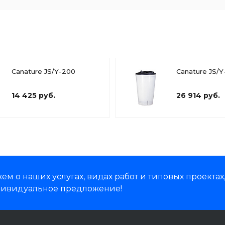
Canature JS/Y-200
Canature JS/Y
14 425 руб.
26 914 руб.
м о наших услугах, видах работ и типовых проектах
дивидуальное предложение!