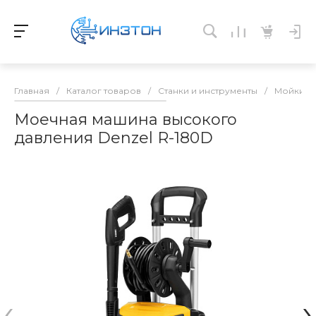
Главная
/
Каталог товаров
/
Станки и инструменты
/
Мойки
/
Моечная машина высокого
давления Denzel R-180D
‹
›