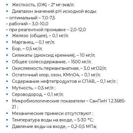
Жесткость, (0Ж) – 2* мг-экв/л;
Диапазон значений рН исходной воды:
– оптимальный – 7,0-7,5
– рабочий – 3,0-10,0
– при реагентной промывке – 2,0-12,0
Железо (общее), – 0,1 мг/л;
Марганец, – 0,1 мг/л;
Бор, – 0,5 мг/л;
Силикаты (диоксид кремния), – 10 мг/л;
Общее солесодержание, – 1500 мг/л;
Окисляемость перманганатная, – 3,0 мгO2/л;
Остаточный хлор, озон, KMnO4, – 0,1 мг/л;
Содержание нефтепродуктов и СПАВ, – 0,1 мг/л ;
Мутность, – 0,5 мг/л ;
Сероводород, – 0,1 мг/л;
Микробиологические показатели – СанПиН 1.2.3685-
21 ;
Механические примеси отсутствуют ;
Температура воды на входе, – 5-30 °С;
Давление воды на входе, – 0,2-0,5 МПа;