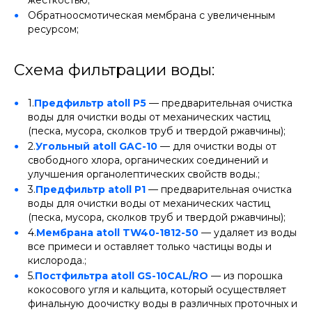
жесткостью;
Обратноосмотическая мембрана с увеличенным
ресурсом;
Схема фильтрации воды:
1.
Предфильтр atoll P5
— предварительная очистка
воды для очистки воды от механических частиц
(песка, мусора, сколков труб и твердой ржавчины);
2.
Угольный atoll GAC-10
— для очистки воды от
свободного хлора, органических соединений и
улучшения органолептических свойств воды.;
3.
Предфильтр atoll P1
— предварительная очистка
воды для очистки воды от механических частиц
(песка, мусора, сколков труб и твердой ржавчины);
4.
Мембрана atoll TW40-1812-50
— удаляет из воды
все примеси и оставляет только частицы воды и
кислорода.;
5.
Постфильтра atoll GS-10CAL/RO
— из порошка
кокосового угля и кальцита, который осуществляет
финальную доочистку воды в различных проточных и