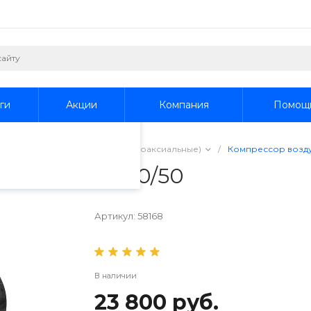
пециалистами и
айте. Продолжая
 его использования.
ги
Акции
Компания
Помощ
фиденциальности
.
ессоры
/
Прямой привод (коаксиальные)
/
Компрессор возду
nzel DCV1800/50
Артикул:
58168
В наличии
23 800 руб.