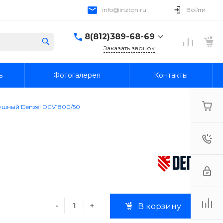
info@inzton.ru
Войти
8(812)389-68-69
Заказать звонок
8(812)389-68-69
ь
Фотогалерея
Контакты
г. Санкт-Петербург,
15я линия В.О., 78, лит.
А, пом. 1-Н
Пн-Пт: 10:00-18:00 Cб-
шный Denzel DCV1800/50
Вс: Выходной
info@inzton.ru
-
+
В корзину