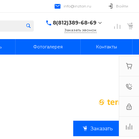
info@inzton.ru
Войти
8(812)389-68-69
Заказать звонок
8(812)389-68-69
ь
Фотогалерея
Контакты
г. Санкт-Петербург,
15я линия В.О., 78, лит.
А, пом. 1-Н
Пн-Пт: 10:00-18:00 Cб-
Вс: Выходной
info@inzton.ru
Заказать