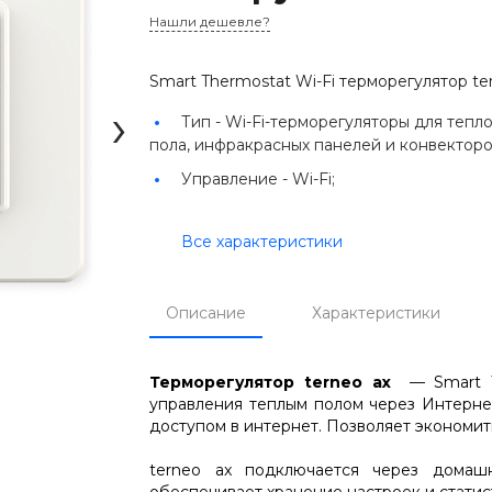
Нашли дешевле?
Smart Thermostat Wi-Fi терморегулятор te
›
Тип -
Wi-Fi-терморегуляторы для тепл
пола, инфракрасных панелей и конвекторо
Управление -
Wi-Fi;
Все характеристики
Описание
Характеристики
Терморегулятор terneo ax
— Smart T
управления теплым полом через Интерне
доступом в интернет. Позволяет экономи
terneo ax подключается через домаш
обеспечивает хранение настроек и стати