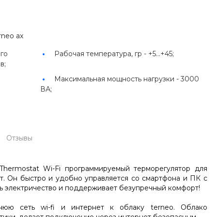
rneo ax
ого
Рабочая температура, гр -
+5...+45;
в;
Максимальная мощность нагрузки -
3000
ВА;
Отзывы
hermostat Wi-Fi программируемый терморегулятор для
т. Он быстро и удобно управляется со смартфона и ПК с
ть электричество и поддерживает безупречный комфорт!
нюю сеть wi-fi и интернет к облаку terneo. Облако
стики, делает подключение через интернет безопасным.