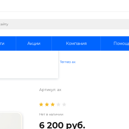
пециалистами и
айте. Продолжая
 его использования.
ги
Акции
Компания
Помощ
фиденциальности
.
ие
/
Терморегуляторы
/
Terneo ax
Артикул:
ax
Нет в наличии
6 200 руб.