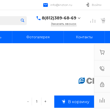
info@inzton.ru
Войти
8(812)389-68-69
Заказать звонок
8(812)389-68-69
ь
Фотогалерея
Контакты
г. Санкт-Петербург,
15я линия В.О., 78, лит.
А, пом. 1-Н
Пн-Пт: 10:00-18:00 Cб-
Вс: Выходной
info@inzton.ru
-
+
В корзину