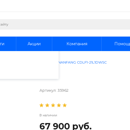
пециалистами и
айте. Продолжая
 его использования.
ги
Акции
Компания
Помощ
фиденциальности
.
ртикальные насосы
/
Насос NANFANG CDLF1-21L1DWSC
L1DWSC
Артикул:
35962
В наличии
67 900 руб.