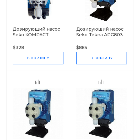
Дозирующий насос
Дозирующий насос
Seko KOMPACT
Seko Tekna APG803
(AMC200NHE+датчик
уровня)
$328
$885
В КОРЗИНУ
В КОРЗИНУ