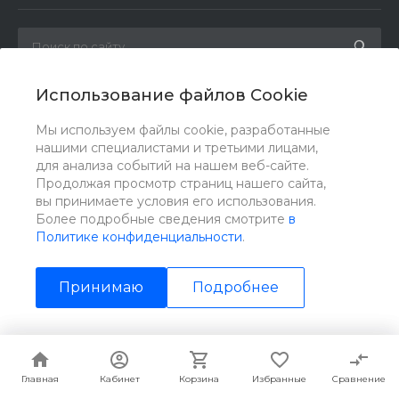
Использование файлов Cookie
Мы в соц. сетях
Мы используем файлы cookie, разработанные
нашими специалистами и третьими лицами,
для анализа событий на нашем веб-сайте.
Продолжая просмотр страниц нашего сайта,
вы принимаете условия его использования.
Более подробные сведения смотрите
в
Политике конфиденциальности
.
Принимаю
Подробнее
© 2026 ИНЗТОН, Все права защищены
Главная
Главная
Кабинет
Кабинет
Корзина
Корзина
Избранные
Избранные
Сравнение
Сравнение