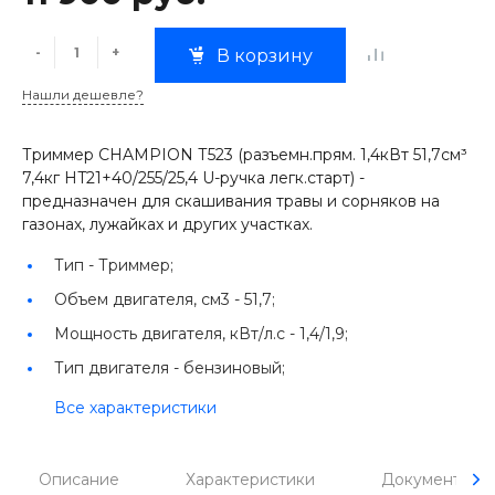
-
+
В корзину
Нашли дешевле?
Триммер CHAMPION Т523 (разъемн.прям. 1,4кВт 51,7см³
7,4кг HT21+40/255/25,4 U-ручка легк.старт) -
предназначен для скашивания травы и сорняков на
газонах, лужайках и других участках.
Тип -
Триммер;
Объем двигателя, см3 -
51,7;
Мощность двигателя, кВт/л.с -
1,4/1,9;
Тип двигателя -
бензиновый;
Все характеристики
Описание
Характеристики
Документы