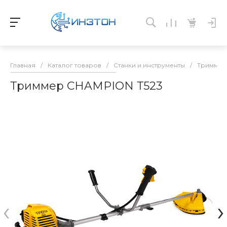
Главная
/
Каталог товаров
/
Станки и инструменты
/
Тримме
Триммер CHAMPION Т523
‹
›