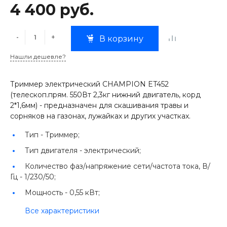
4 400 руб.
-
+
В корзину
Нашли дешевле?
Триммер электрический CHAMPION ET452
(телескоп.прям. 550Вт 2,3кг нижний двигатель, корд
2*1,6мм) - предназначен для скашивания травы и
сорняков на газонах, лужайках и других участках.
Тип -
Триммер;
Тип двигателя -
электрический;
Количество фаз/напряжение сети/частота тока, В/
Гц -
1/230/50;
Мощность -
0,55 кВт;
Все характеристики