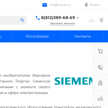
info@inzton.ru
Войти
8(812)389-68-69
Заказать звонок
8(812)389-68-69
ь
Фотогалерея
Контакты
г. Санкт-Петербург,
15я линия В.О., 78, лит.
А, пом. 1-Н
Пн-Пт: 10:00-18:00 Cб-
Вс: Выходной
info@inzton.ru
и изобретателем Вернером
ганном Георгом Сименсом
омпания с момента своего
х в сфере электротехники.
нергетического оборудования, транспорта, медицинского