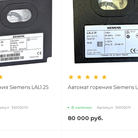
ия Siemens LAL1.25
Автомат горения Siemens L
икул
36105010
В наличии
Артикул
36105011
80 000 руб.