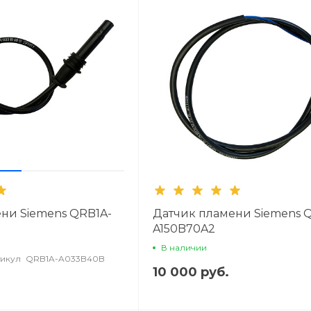
ни Siemens QRB1A-
Датчик пламени Siemens 
A150B70A2
В наличии
икул
QRB1A-A033B40B
10 000 руб.