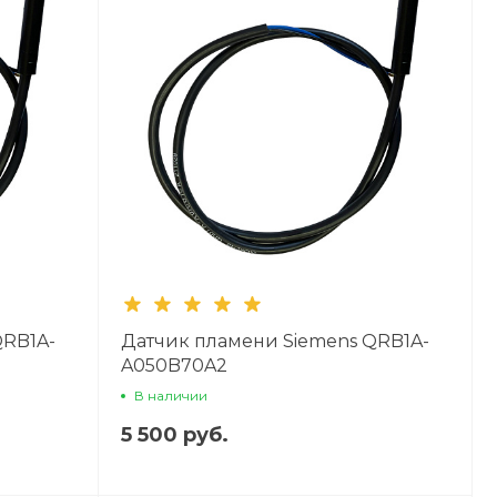
QRB1A-
Датчик пламени Siemens QRB1A-
A050B70A2
В наличии
5 500 руб.