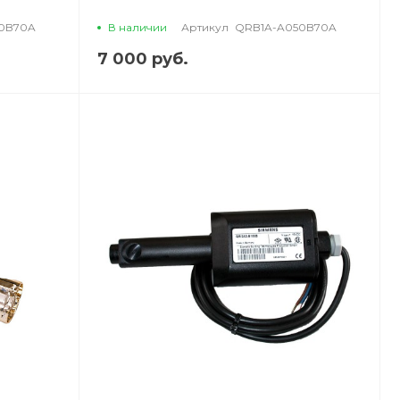
0B70A
В наличии
Артикул
QRB1A-A050B70A
7 000 руб.