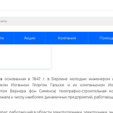
пециалистами и
айте. Продолжая
 его использования.
ги
Акции
Компания
Помощ
фиденциальности
.
s
основанная в 1847 г. в Берлине молодым инженером 
иком Иоганном Георгом Гальске и их компаньоном Ио
том Вернера фон Сименса) телеграфно-строительная к
жала к числу наиболее динамичных предприятий, работающи
рат, работающий в области электротехники, электроники, э