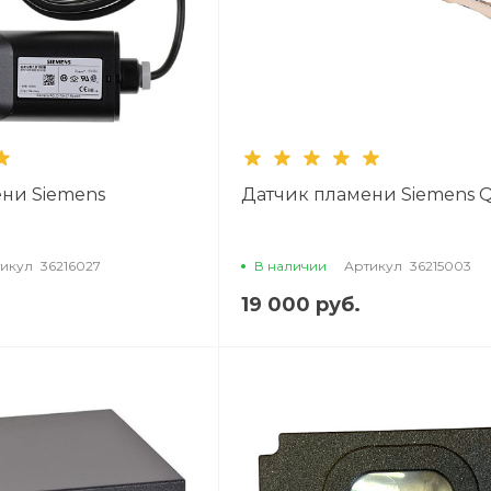
ни Siemens
Датчик пламени Siemens 
B
икул
36216027
В наличии
Артикул
36215003
19 000 руб.