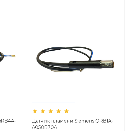
QRB4A-
Датчик пламени Siemens QRB1A-
A050B70A