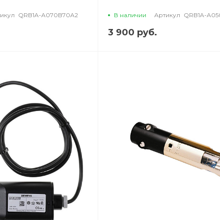
икул
QRB1A-A070B70A2
В наличии
Артикул
QRB1A-A05
3 900 руб.